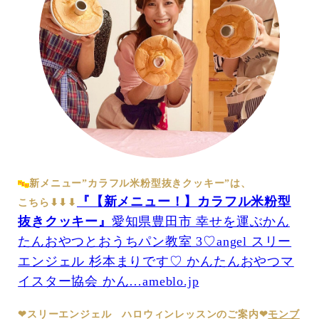
新メニュー”カラフル米粉型抜きクッキー”は、
『【新メニュー！】カラフル米粉型
こちら⬇︎⬇︎⬇︎
抜きクッキー』
愛知県豊田市 幸せを運ぶかん
たんおやつとおうちパン教室 3♡angel スリー
エンジェル 杉本まりです♡ かんたんおやつマ
イスター協会 かん…ameblo.jp
❤︎スリーエンジェル ハロウィンレッスンのご案内❤︎
モンブ