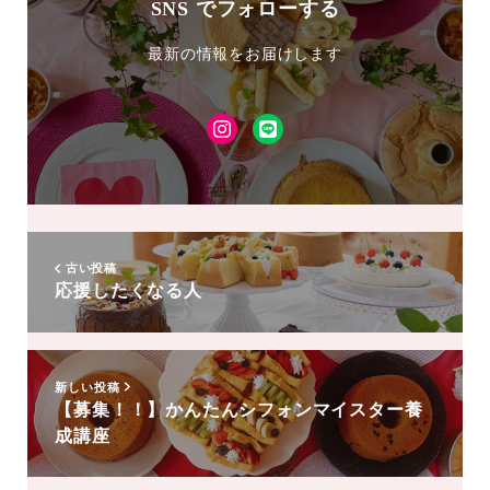
SNS でフォローする
最新の情報をお届けします
Instagram
LINE
友
達
追
加
古い投稿
応援したくなる人
新しい投稿
【募集！！】かんたんシフォンマイスター養
成講座