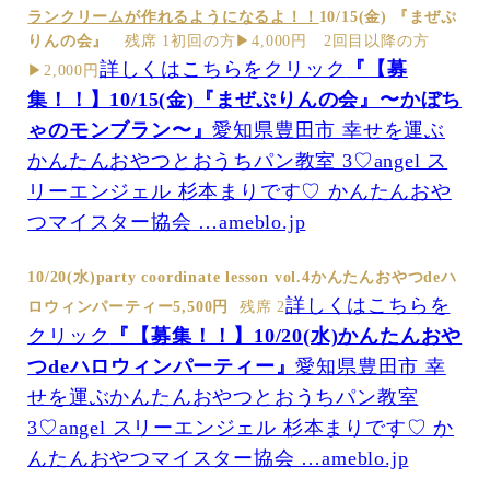
ランクリームが作れるようになるよ！！
10/15(金)
『まぜぷ
りんの会』
残席 1初回の方▶︎4,000円 2回目以降の方
詳しくはこちらをクリック
『【募
▶︎2,000円
集！！】10/15(金)『まぜぷりんの会』〜かぼち
ゃのモンブラン〜』
愛知県豊田市 幸せを運ぶ
かんたんおやつとおうちパン教室 3♡angel ス
リーエンジェル 杉本まりです♡ かんたんおや
つマイスター協会 …ameblo.jp
10/20(水)
party coordinate lesson vol.4
かんたんおやつdeハ
詳しくはこちらを
ロウィンパーティー
5,500円
残席 2
クリック
『【募集！！】10/20(水)かんたんおや
つdeハロウィンパーティー』
愛知県豊田市 幸
せを運ぶかんたんおやつとおうちパン教室
3♡angel スリーエンジェル 杉本まりです♡ か
んたんおやつマイスター協会 …ameblo.jp