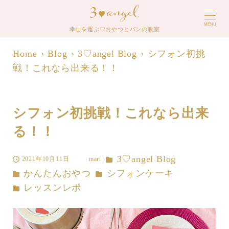
MENU
幸せを運ぶ♡おやつとパンの教室
Home
Blog
3♡angel Blog
シフォン初挑
戦！これなら出来る！！
シフォン初挑戦！これなら出来
る！！
カテゴリー
3♡angel Blog
2021年10月11日
mari
投稿日
著
カテゴリー
カテゴリー
かんたんおやつ
シフォンケーキ
者
カテゴリー
レッスンレポ