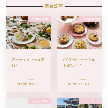
関連記事
3♡angel Blog
3♡angel Blog
私のナチュファス記
◯◯◯タワーのタル
録♪
トみたい♡
mari
mari
2022年5月22日
2022年10月31日
3♡angel Blog
3♡angel Blog