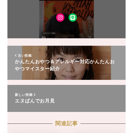
Instagram
LINE
友
達
追
加
古い投稿
かんたんおやつ＆アレルギー対応かんたんお
やつマイスター紹介
新しい投稿
エヌぱんでお月見
関連記事