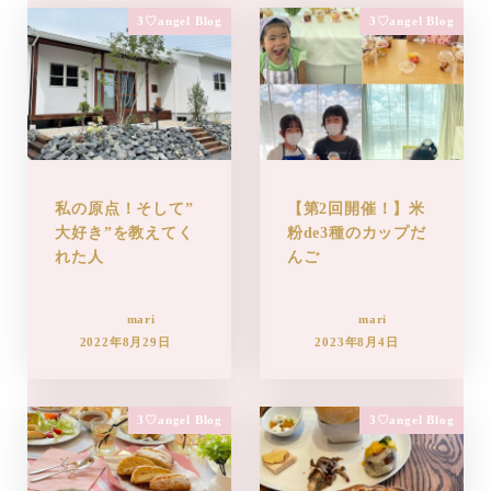
3♡angel Blog
3♡angel Blog
私の原点！そして”
【第2回開催！】米
大好き”を教えてく
粉de3種のカップだ
れた人
んご
mari
mari
2022年8月29日
2023年8月4日
3♡angel Blog
3♡angel Blog