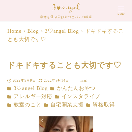
MENU
幸せを運ぶ♡おやつとパンの教室
Home
Blog
3♡angel Blog
ドキドキするこ
とも大切です♡
ドキドキすることも大切です♡
2022年9月9日
2022年9月14日
mari
投稿日
更新日
著
カテゴリー
カテゴリー
3♡angel Blog
かんたんおやつ
者
カテゴリー
カテゴリー
アレルギー対応
インスタライブ
カテゴリー
カテゴリー
カテゴリー
教室のこと
自宅開業支援
資格取得