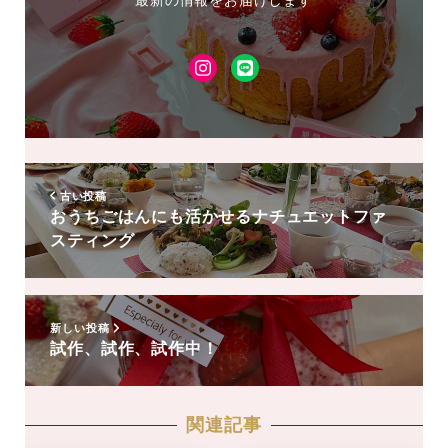
最新の情報をお届けします
Instagram
LINE
友
達
追
加
古い投稿
おうちごはんにも活かせるナチュエットファ
スティング
新しい投稿
試作、試作、試作中！
関連記事