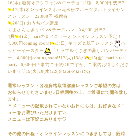
16(水) 糖質オフシフォン&ローチョコ2種 8,000円 残席2
17(木)
オンライン
ズボラ流米粉フルーツタルトライセン
スレッスン 22,000円 残席有
20(日) おうちパン講座
くまさんちぎりパン&チーズパン ¥4,900 残席2
4月
1(金) mariの春メニューオンラインレッスン予定！
4,000円coming soon!!
3(日) キッズ＆親子レッスン
ハ
ッピーイースター
「カラフルうさぎの蒸しパンパーティ
ー」4,000円coming soon!!12(火)13(水)
15(金) mari’s tea
party 6,600円＊事前ご予約OKですが、ご案内お待ちくださ
いませ♡19(火)20(水)22(金)26(火)27(水)
通常レッスン・各種資格取得講座
レッスンご希望の方は、
お知らせくださいませ♪
日程調整の上、ご希望にて開催致し
ます。
＊メニューの記載されていないお日にちは、お好きなメニ
ューをお選びいただけます♡
メニューは下記にあります♡
その他の日程
・オンラインレッスンにつきましては、随時