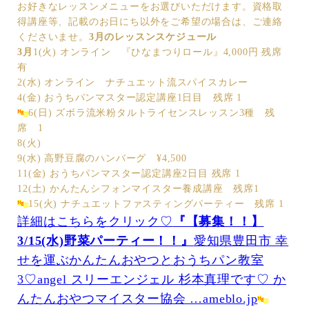
お好きなレッスンメニューをお選びいただけます。資格取
得講座等、記載のお日にち以外をご希望の場合は、ご連絡
くださいませ。
3月のレッスンスケジュール
3月
1(火) オンライン 『ひなまつりロール』4,000円 残席
有
2(水) オンライン ナチュエット流スパイスカレー
4(金) おうちパンマスター認定講座1日目 残席 1
6(日) ズボラ流米粉タルトライセンスレッスン3種 残
席 1
8(火)
9(水) 高野豆腐のハンバーグ ¥4,500
11(金) おうちパンマスター認定講座2日目 残席 1
12(土) かんたんシフォンマイスター養成講座 残席1
15(火) ナチュエットファスティングパーティー 残席 1
詳細はこちらをクリック♡
『【募集！！】
3/15(水)野菜パーティー！！』
愛知県豊田市 幸
せを運ぶかんたんおやつとおうちパン教室
3♡angel スリーエンジェル 杉本真理です♡ か
んたんおやつマイスター協会 …ameblo.jp