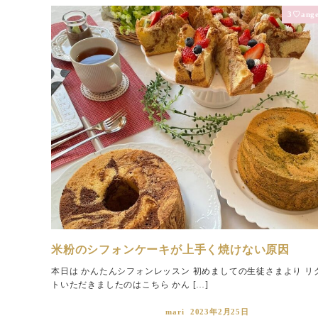
3♡ange
米粉のシフォンケーキが上手く焼けない原因
本日は かんたんシフォンレッスン 初めましての生徒さまより リ
トいただきましたのはこちら かん […]
mari
2023年2月25日