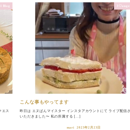
l Blog
3♡angel
こんな事もやってます
クエス
昨日は エヌぱんマイスター インスタアカウントにて ライブ配信
いただきました〜 私の所属する […]
mari
2023年2月23日