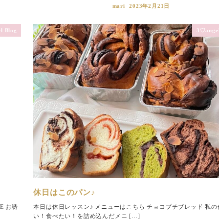
mari
2023年2月21日
l Blog
3♡angel
休日はこのパン♪
E お誘
本日は休日レッスン♪ メニューはこちら チョコプチブレッド 私の
い！食べたい！を詰め込んだメニ […]