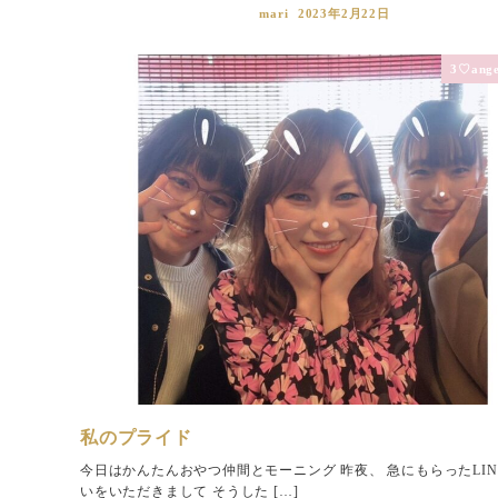
mari
2023年2月22日
3♡ange
私のプライド
今日はかんたんおやつ仲間とモーニング 昨夜、 急にもらったLIN
いをいただきまして そうした […]