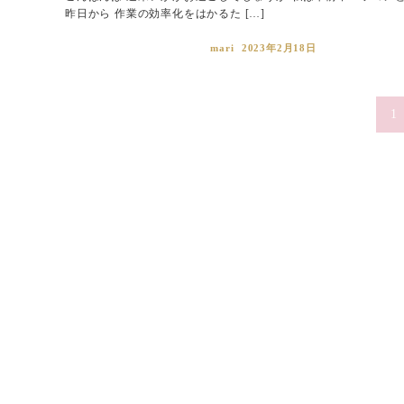
昨日から 作業の効率化をはかるた […]
mari
2023年2月18日
投
1
稿
ナ
ビ
ゲ
ー
シ
ョ
ン