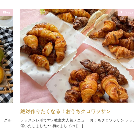
l Blog
3♡angel
絶対作りたくなる！おうちクロワッサン
ベーグル
レッスンレポです♪ 教室大人気メニュー おうちクロワッサン レッ
催いたしました〜 初めましての […]