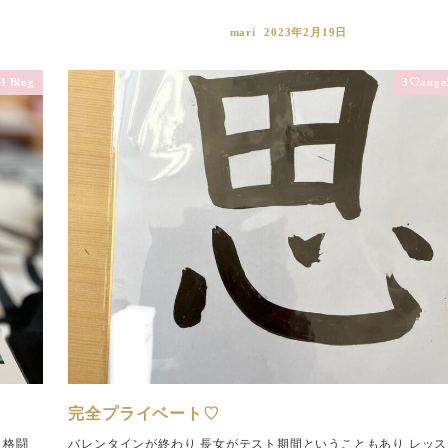
mari
2023年2月19日
l Blog
3♡angel
完全プライベート♡
と格闘
バレンタインが終わり 長女がテスト期間ということもあり レッ