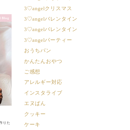
3♡angelクリスマス
3♡angelバレンタイン
 Blog
3♡angelバレンタイン
3♡angelパーティー
おうちパン
かんたんおやつ
ご感想
アレルギー対応
インスタライブ
エヌぱん
クッキー
作りた
ケーキ