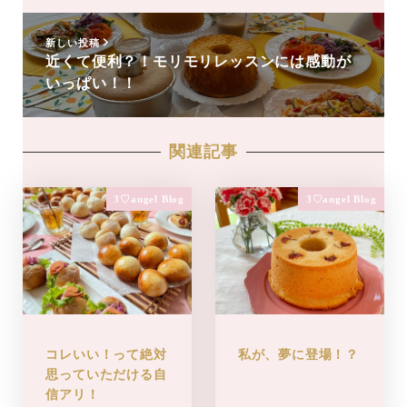
新しい投稿
近くて便利？！モリモリレッスンには感動が
いっぱい！！
関連記事
3♡angel Blog
3♡angel Blog
コレいい！って絶対
私が、夢に登場！？
思っていただける自
信アリ！