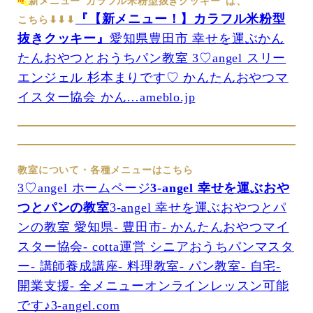
新メニュー”カラフル米粉型抜きクッキー”は、
『【新メニュー！】カラフル米粉型
こちら⬇︎⬇︎⬇︎
抜きクッキー』
愛知県豊田市 幸せを運ぶかん
たんおやつとおうちパン教室 3♡angel スリー
エンジェル 杉本まりです♡ かんたんおやつマ
イスター協会 かん…ameblo.jp
教室について・各種メニューはこちら
3♡angel ホームページ
3-angel 幸せを運ぶおや
つとパンの教室
3-angel 幸せを運ぶおやつとパ
ンの教室 愛知県- 豊田市- かんたんおやつマイ
スター協会- cotta運営 シニアおうちパンマスタ
ー- 講師養成講座- 料理教室- パン教室- 自宅-
開業支援- 全メニューオンラインレッスン可能
です♪3-angel.com