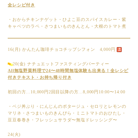
全レシピ付き
・おからチキンナゲット・ひよこ豆のスパイスカレー・紫
キャベツのラペ・さつまいものきんとん・大根のトマト煮
16(月) かんたん珈琲チョコチップシフォン 4,000円
20(金) ナチュエットファスティングパーティー
All無塩野菜料理で24〜48時間無塩体験も出来る！全レシピ
付きテキスト・お持ち帰り付き
初回の方…10,000円2回目以降の方…8,000円10:00〜14:00
・ベジ丼ぶり・にんじんのポタージュ・セロリとレモンの
マリネ・さつまいものきんぴら・ミニトマトのおひたし・
豆豆春巻き・フレッシュサラダ〜無塩ドレッシング〜
24(火)