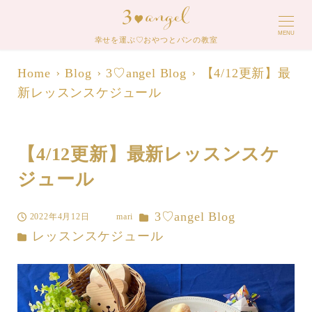
MENU
幸せを運ぶ♡おやつとパンの教室
Home
Blog
3♡angel Blog
【4/12更新】最
新レッスンスケジュール
【4/12更新】最新レッスンスケ
ジュール
カテゴリー
3♡angel Blog
2022年4月12日
mari
投稿日
著
カテゴリー
レッスンスケジュール
者