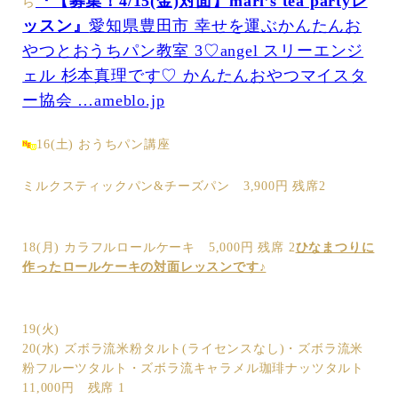
『【募集！4/15(金)対面】mari’s tea partyレ
ら
ッスン』
愛知県豊田市 幸せを運ぶかんたんお
やつとおうちパン教室 3♡angel スリーエンジ
ェル 杉本真理です♡ かんたんおやつマイスタ
ー協会 …ameblo.jp
16(土) おうちパン講座
ミルクスティックパン&チーズパン 3,900円 残席2
18(月) カラフルロールケーキ 5,000円 残席 2
ひなまつりに
作ったロールケーキの対面レッスンです♪
19(火)
20(水) ズボラ流米粉タルト(ライセンスなし)・ズボラ流米
粉フルーツタルト・ズボラ流キャラメル珈琲ナッツタルト
11,000円 残席 1