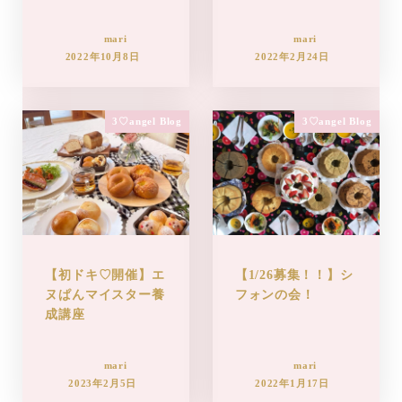
mari
mari
2022年10月8日
2022年2月24日
3♡angel Blog
3♡angel Blog
【初ドキ♡開催】エ
【1/26募集！！】シ
ヌぱんマイスター養
フォンの会！
成講座
mari
mari
2023年2月5日
2022年1月17日