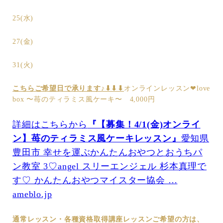
25(水)
27(金)
31(火)
こちらご希望日で承ります♪⬇︎⬇︎⬇︎
オンラインレッスン❤︎love
box 〜苺のティラミス風ケーキ〜 4,000円
詳細はこちらから
『【募集！4/1(金)オンライ
ン】苺のティラミス風ケーキレッスン』
愛知県
豊田市 幸せを運ぶかんたんおやつとおうちパ
ン教室 3♡angel スリーエンジェル 杉本真理で
す♡ かんたんおやつマイスター協会 …
ameblo.jp
通常レッスン・各種資格取得講座
レッスンご希望の方は、