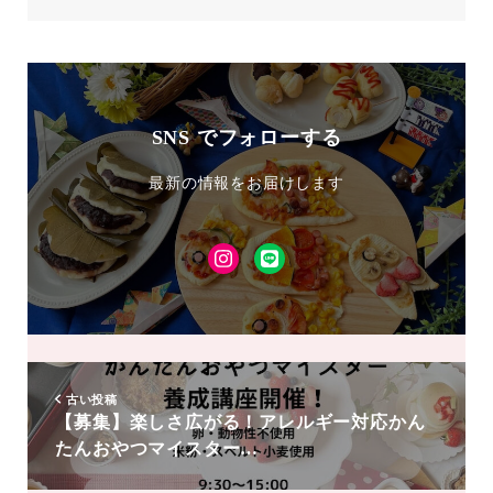
SNS でフォローする
最新の情報をお届けします
Instagram
LINE
友
達
追
加
古い投稿
【募集】楽しさ広がる！アレルギー対応かん
たんおやつマイスター…