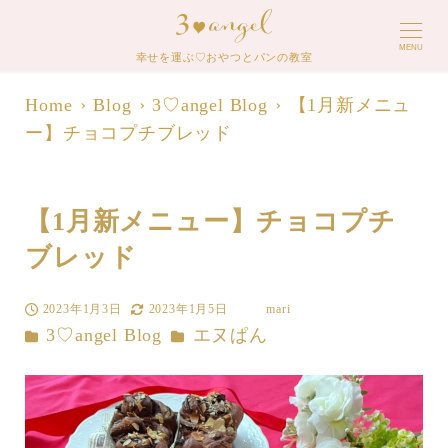
MENU
幸せを運ぶ♡おやつとパンの教室
Home
Blog
3♡angel Blog
【1月新メニュ
ー】チョコプチブレッド
【1月新メニュー】チョコプチ
ブレッド
2023年1月3日
2023年1月5日
mari
投稿日
更新日
著
カテゴリー
カテゴリー
3♡angel Blog
エヌぱん
者