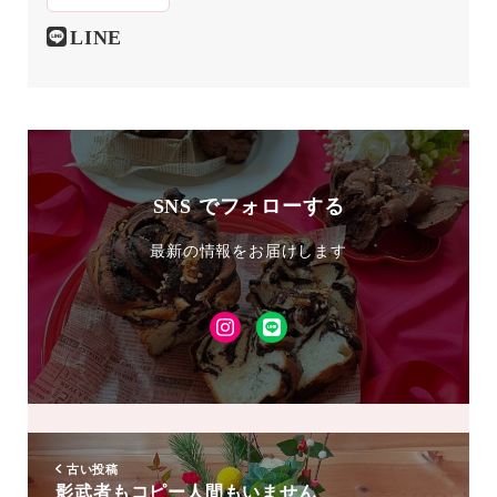
LINE
SNS でフォローする
最新の情報をお届けします
Instagram
LINE
友
達
追
加
古い投稿
影武者もコピー人間もいません