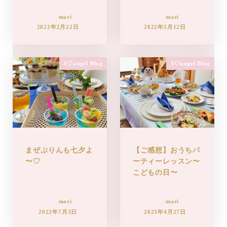
mari
mari
2022年2月22日
2022年5月12日
3♡angel Blog
3♡angel Blog
まぜぷりんも七夕よ
【ご感想】おうちパ
〜♡
ーティーレッスン〜
こどもの日〜
mari
mari
2022年7月3日
2023年4月27日