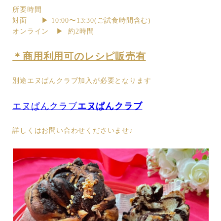
所要時間
対面 ▶︎ 10:00〜13:30(ご試食時間含む)
オンライン ▶︎ 約2時間
＊商用利用可のレシピ販売有
別途エヌぱんクラブ加入が必要となります
エヌぱんクラブ
エヌぱんクラブ
詳しくはお問い合わせくださいませ♪