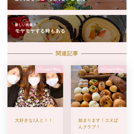
新しい投稿
モヤモヤする時もある
関連記事
3♡angel Blog
3♡angel Blog
大好きな2人と！！
始まります！エヌぱ
んクラブ！