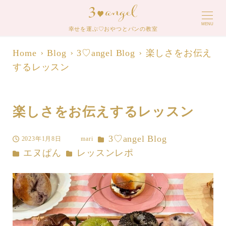
MENU
幸せを運ぶ♡おやつとパンの教室
Home
Blog
3♡angel Blog
楽しさをお伝え
するレッスン
楽しさをお伝えするレッスン
カテゴリー
3♡angel Blog
2023年1月8日
mari
投稿日
著
カテゴリー
カテゴリー
エヌぱん
レッスンレポ
者