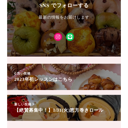
SNS でフォローする
最新の情報をお届けします
Instagram
LINE
友
達
追
加
古い投稿
2023年初レッスンはこちら
新しい投稿
【絶賛募集中！】1/31(火)恵方巻きロール