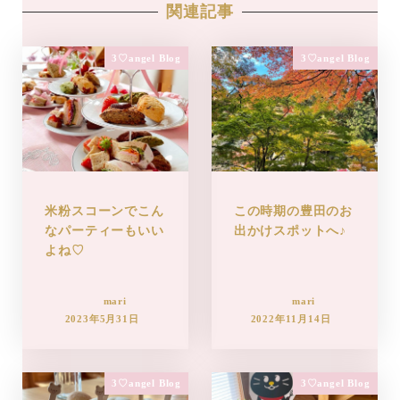
関連記事
3♡angel Blog
3♡angel Blog
米粉スコーンでこん
この時期の豊田のお
なパーティーもいい
出かけスポットへ♪
よね♡
mari
mari
2023年5月31日
2022年11月14日
3♡angel Blog
3♡angel Blog