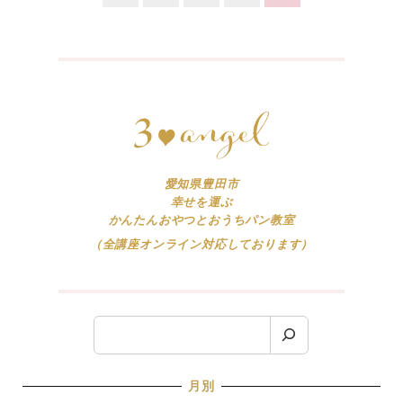
稿
ナ
ビ
ゲ
ー
シ
ョ
愛知県豊田市
幸せを運ぶ
ン
かんたんおやつとおうちパン教室
（全講座オンライン対応しております）
検
索
月別