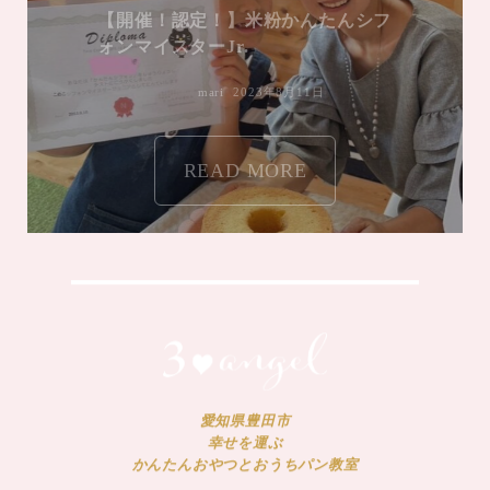
【開催！認定！】米粉かんたんシフ
ォンマイスターJr.
mari
2023年8月11日
READ MORE
愛知県豊田市
幸せを運ぶ
かんたんおやつとおうちパン教室