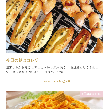
今日の朝はコレ♡
週末いかがお過ごしでしょうか 天気も良く、 お洗濯もたくさんし
て、スッキリ！ やっぱり、晴れの日は気 […]
mari
2021年9月1日
3♡angel Blog