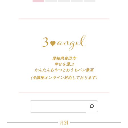
稿
ナ
ビ
ゲ
ー
シ
ョ
愛知県豊田市
幸せを運ぶ
ン
かんたんおやつとおうちパン教室
（全講座オンライン対応しております）
検
索
月別