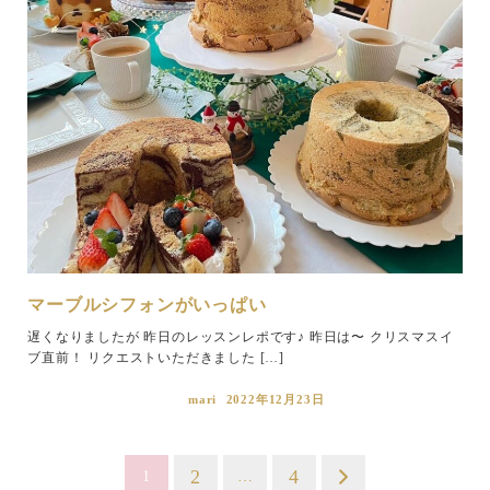
マーブルシフォンがいっぱい
遅くなりましたが 昨日のレッスンレポです♪ 昨日は〜 クリスマスイ
ブ直前！ リクエストいただきました […]
mari
2022年12月23日
投
2
4
1
…