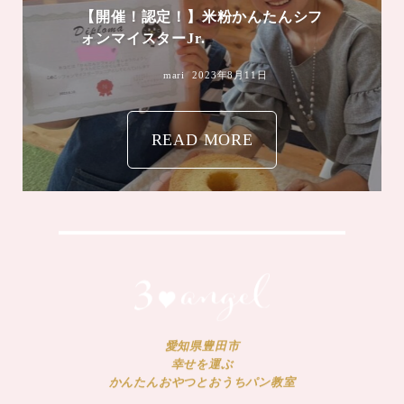
【開催！認定！】米粉かんたんシフ
ォンマイスターJr.
mari
2023年8月11日
READ MORE
愛知県豊田市
幸せを運ぶ
かんたんおやつとおうちパン教室