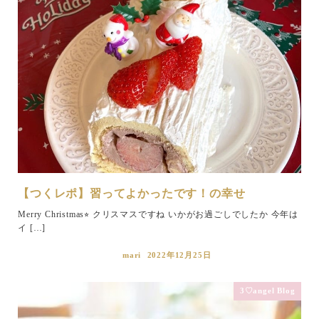
【つくレポ】習ってよかったです！の幸せ
Merry Christmas⭐︎ クリスマスですね いかがお過ごしでしたか 今年は
イ […]
mari
2022年12月25日
3♡angel Blog