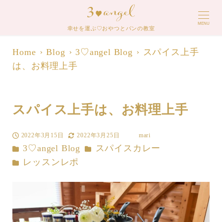
MENU
幸せを運ぶ♡おやつとパンの教室
Home
Blog
3♡angel Blog
スパイス上手
は、お料理上手
スパイス上手は、お料理上手
2022年3月15日
2022年3月25日
mari
投稿日
更新日
著
カテゴリー
カテゴリー
3♡angel Blog
スパイスカレー
者
カテゴリー
レッスンレポ