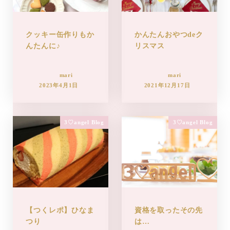
クッキー缶作りもか
かんたんおやつdeク
んたんに♪
リスマス
mari
mari
2023年4月1日
2021年12月17日
3♡angel Blog
3♡angel Blog
【つくレポ】ひなま
資格を取ったその先
つり
は…