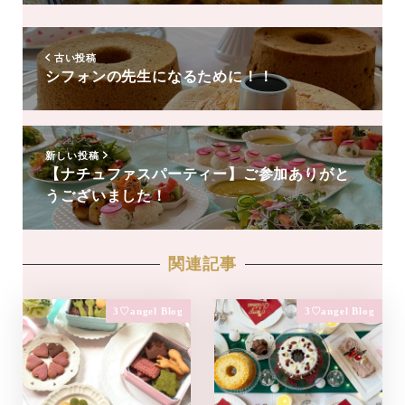
達
追
加
古い投稿
シフォンの先生になるために！！
新しい投稿
【ナチュファスパーティー】ご参加ありがと
うございました！
関連記事
3♡angel Blog
3♡angel Blog