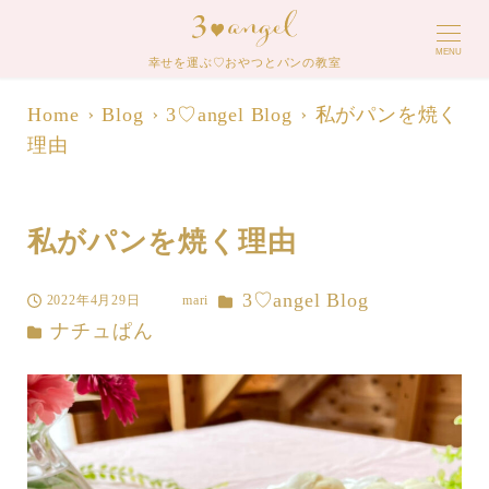
MENU
幸せを運ぶ♡おやつとパンの教室
Home
Blog
3♡angel Blog
私がパンを焼く
理由
私がパンを焼く理由
カテゴリー
3♡angel Blog
2022年4月29日
mari
投稿日
著
カテゴリー
ナチュぱん
者