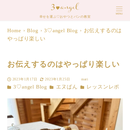
MENU
幸せを運ぶ♡おやつとパンの教室
Home
Blog
3♡angel Blog
お伝えするのは
やっぱり楽しい
お伝えするのはやっぱり楽しい
2023年1月17日
2023年1月25日
mari
投稿日
更新日
著
カテゴリー
カテゴリー
カテゴリー
3♡angel Blog
エヌぱん
レッスンレポ
者