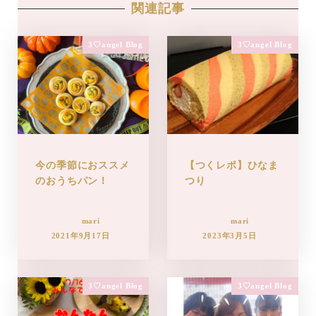
関連記事
3♡angel Blog
3♡angel Blog
今の季節におススメ
【つくレポ】ひなま
のおうちパン！
つり
mari
mari
2021年9月17日
2023年3月5日
3♡angel Blog
3♡angel Blog