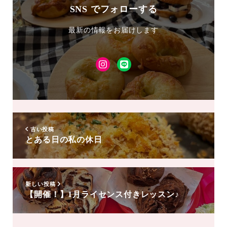
SNS でフォローする
最新の情報をお届けします
Instagram
LINE
友
達
追
加
古い投稿
とある日の私の休日
新しい投稿
【開催！】1月ライセンス付きレッスン♪