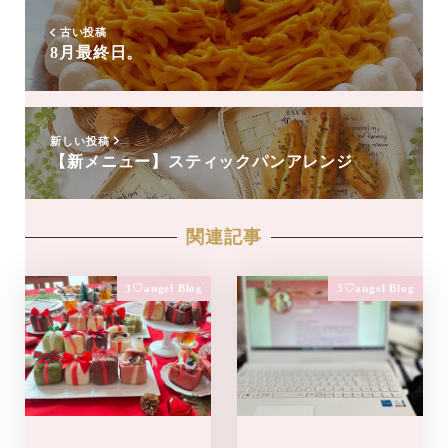
追
加
古い投稿
8月最終日。
新しい投稿
【新メニュー】スティックパンアレンジ
関連記事
3♡angel Blog
3♡angel Blog