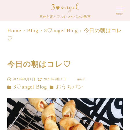
MENU
幸せを運ぶ♡おやつとパンの教室
Home
Blog
3♡angel Blog
今日の朝はコレ
♡
今日の朝はコレ♡
2021年9月1日
2021年9月3日
mari
投稿日
更新日
著
カテゴリー
カテゴリー
3♡angel Blog
おうちパン
者