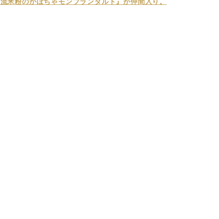
ラ流米粉のかぼちゃモンブランタルト』が仲間入り。