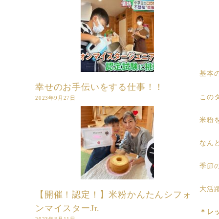
基本
幸せのお手伝いをする仕事！！
この
2023年9月27日
米粉
なん
季節
大活
【開催！認定！】米粉かんたんシフォ
ンマイスターJr.
＊レ
2023年8月11日