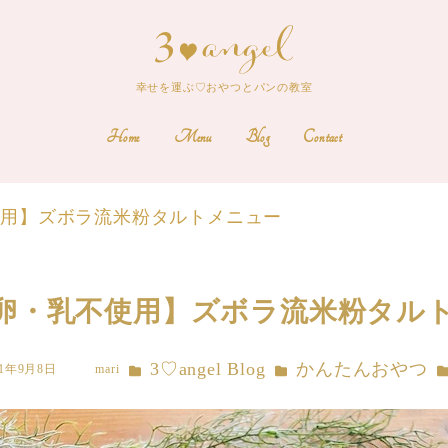
幸せを運ぶ♡おやつとパンの教室
Home
Menu
Blog
Contact
使用】ズボラ流米粉タルトメニュー
卵・乳不使用】ズボラ流米粉タル
カテゴリー
カテゴリー
3♡angel Blog
かんたんおやつ
21年9月8日
mari
著
者