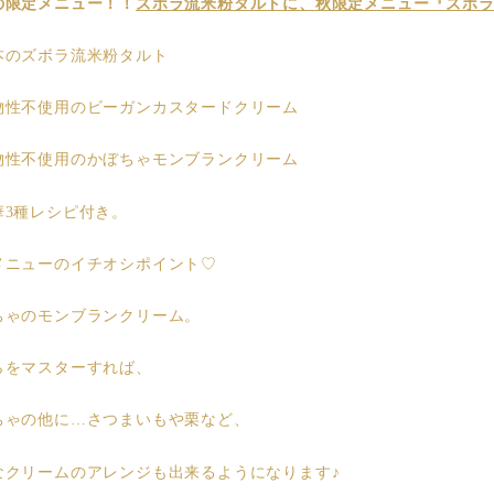
の限定メニュー！！
ズボラ流米粉タルトに、
秋限定メニュー『ズボ
本のズボラ流米粉タルト
物性不使用のビーガンカスタードクリーム
物性不使用のかぼちゃモンブランクリーム
華3種レシピ付き。
メニューのイチオシポイント♡
ちゃのモンブランクリーム。
らをマスターすれば、
ちゃの他に…さつまいもや栗など、
なクリームのアレンジも出来るようになります♪