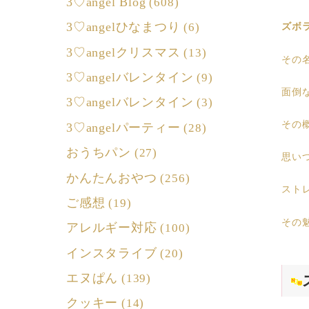
3♡angel Blog
(608)
3♡angelひなまつり
(6)
ズボ
3♡angelクリスマス
(13)
その
3♡angelバレンタイン
(9)
面倒
3♡angelバレンタイン
(3)
その
3♡angelパーティー
(28)
おうちパン
(27)
思い
かんたんおやつ
(256)
スト
ご感想
(19)
その
アレルギー対応
(100)
インスタライブ
(20)
エヌぱん
(139)
クッキー
(14)