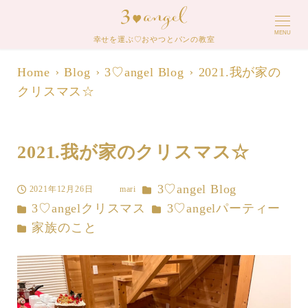
MENU
幸せを運ぶ♡おやつとパンの教室
Home
Blog
3♡angel Blog
2021.我が家の
クリスマス☆
2021.我が家のクリスマス☆
カテゴリー
3♡angel Blog
2021年12月26日
mari
投稿日
著
カテゴリー
カテゴリー
3♡angelクリスマス
3♡angelパーティー
者
カテゴリー
家族のこと