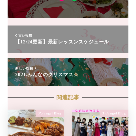
Instagram
LINE
友
達
追
加
古い投稿
【12/24更新】最新レッスンスケジュール
新しい投稿
2021.みんなのクリスマス☆
関連記事
3♡angel Blog
3♡angel Blog