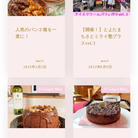
人気のパン２種を一
【開催！】とよたま
度に！
ちさとミライ塾プラ
スvol.3
mari
mari
2023年3月2日
2022年8月9日
3♡angel Blog
3♡angel Blog