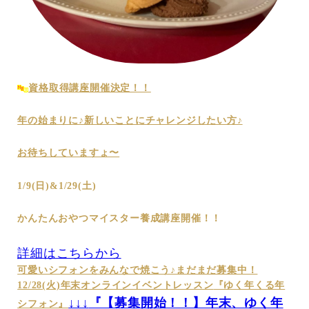
資格取得講座開催決定！！
年の始まりに♪新しいことにチャレンジしたい方♪
お待ちしていますょ〜
1/9(日)&1/29(土)
かんたんおやつマイスター養成講座開催！！
詳細はこちらから
可愛いシフォンをみんなで焼こう♪
まだまだ募集中！
12/28(火)
年末オンラインイベントレッスン
『ゆく年くる年
↓↓↓
『【募集開始！！】年末、ゆく年
シフォン』