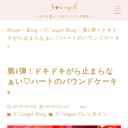
MENU
幸せを運ぶ♡おやつとパンの教室
Home
Blog
3♡angel Blog
第1弾！ドキド
キがら止まらなぁい♡ハートのパウンドケーキ
v
第1弾！ドキドキがら止まらな
ぁい♡ハートのパウンドケーキ
v
2022年2月10日
2022年2月13日
mari
投稿日
更新日
著
カテゴリー
カテゴリー
3♡angel Blog
3♡angelバレンタイン
者