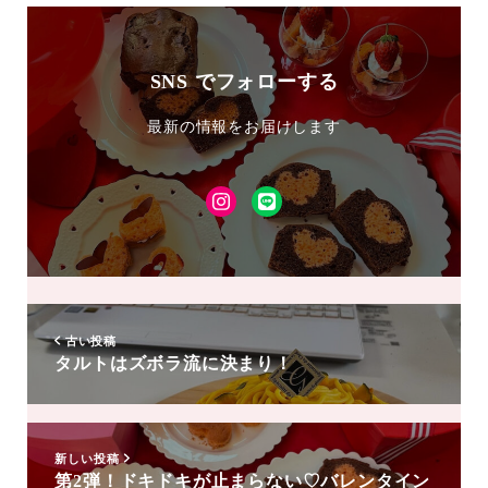
SNS でフォローする
最新の情報をお届けします
Instagram
LINE
友
達
追
加
古い投稿
タルトはズボラ流に決まり！
新しい投稿
第2弾！ドキドキが止まらない♡バレンタイン