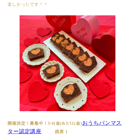
楽しかったです＾＾
おうちパンマス
開催決定！募集中！
3/4(金)&3/11(金)
ター認定講座
残席 1