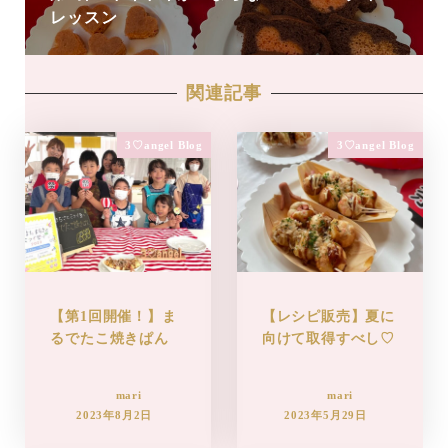
レッスン
関連記事
3♡angel Blog
3♡angel Blog
【第1回開催！】ま
【レシピ販売】夏に
るでたこ焼きぱん
向けて取得すべし♡
mari
mari
2023年8月2日
2023年5月29日