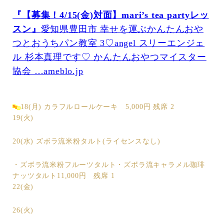
『【募集！4/15(金)対面】mari’s tea partyレッ
スン』
愛知県豊田市 幸せを運ぶかんたんおや
つとおうちパン教室 3♡angel スリーエンジェ
ル 杉本真理です♡ かんたんおやつマイスター
協会 …ameblo.jp
18(月) カラフルロールケーキ 5,000円 残席 2
19(火)
20(水) ズボラ流米粉タルト(ライセンスなし)
・ズボラ流米粉フルーツタルト・ズボラ流キャラメル珈琲
ナッツタルト11,000円 残席 1
22(金)
26(火)