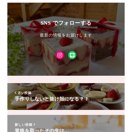
SNS でフォローする
最新の情報をお届けします
Instagram
LINE
友
達
追
加
古い投稿
手作りしないと抜け殻になる？！
新しい投稿
資格を取ったその先は…