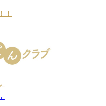
！！
が…
！』