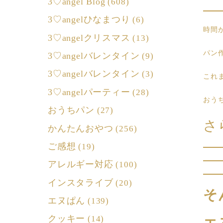
3♡angel Blog
(608)
3♡angelひなまつり
(6)
時間
3♡angelクリスマス
(13)
パン
3♡angelバレンタイン
(9)
3♡angelバレンタイン
(3)
これ
3♡angelパーティー
(28)
おう
おうちパン
(27)
さ
かんたんおやつ
(256)
ご感想
(19)
アレルギー対応
(100)
インスタライブ
(20)
そ
エヌぱん
(139)
クッキー
(14)