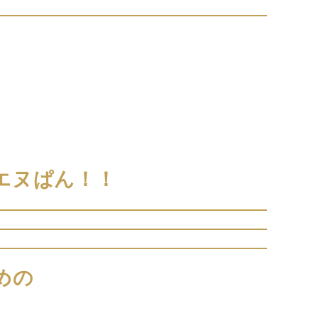
エヌぱん！！
めの