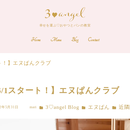
幸せを運ぶ♡おやつとパンの教室
Home
Menu
Blog
Contact
ート！】エヌぱんクラブ
6/1スタート！】エヌぱんクラブ
カテゴリー
カテゴリー
カテゴリ
3♡angel Blog
エヌぱん
近隣
22年5月31日
mari
著
者