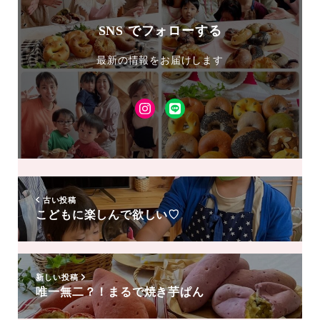
SNS でフォローする
最新の情報をお届けします
Instagram
LINE
友
達
追
加
古い投稿
こどもに楽しんで欲しい♡
新しい投稿
唯一無二？！まるで焼き芋ぱん