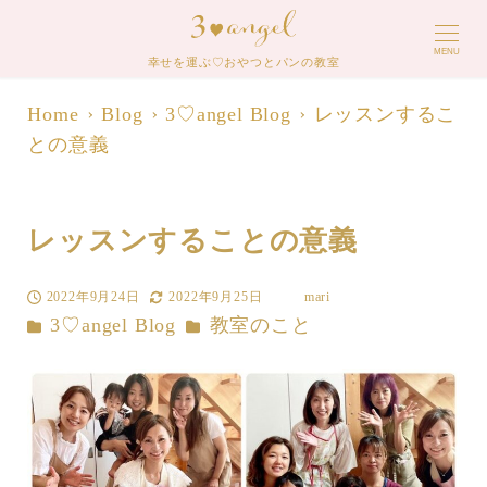
MENU
幸せを運ぶ♡おやつとパンの教室
Home
Blog
3♡angel Blog
レッスンするこ
との意義
レッスンすることの意義
2022年9月24日
2022年9月25日
mari
投稿日
更新日
著
カテゴリー
カテゴリー
3♡angel Blog
教室のこと
者