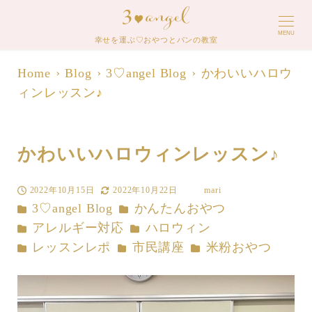
MENU
幸せを運ぶ♡おやつとパンの教室
Home
Blog
3♡angel Blog
かわいいハロウ
ィンレッスン♪
かわいいハロウィンレッスン♪
2022年10月15日
2022年10月22日
mari
投稿日
更新日
著
カテゴリー
カテゴリー
3♡angel Blog
かんたんおやつ
者
カテゴリー
カテゴリー
アレルギー対応
ハロウィン
カテゴリー
カテゴリー
カテゴリー
レッスンレポ
市民講座
米粉おやつ