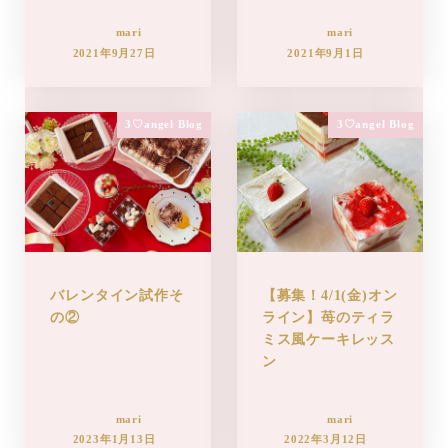
mari
mari
2021年9月27日
2021年9月1日
3♡angel Blog
3♡angel Blog
バレンタイン試作そ
【募集！4/1(金)オン
の②
ライン】苺のティラ
ミス風ケーキレッス
ン
mari
mari
2023年1月13日
2022年3月12日