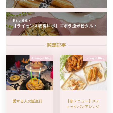
新しい投稿
【ライセンス取得レポ】ズボラ流米粉タルト
関連記事
3♡angel Blog
3♡angel Blog
愛する人の誕生日
【新メニュー】ステ
ィックパンアレンジ