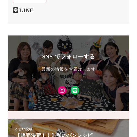
LINE
SNS でフォローする
最新の情報をお届けします
Instagram
LINE
友
達
追
加
古い投稿
【販売決定！！】私のパンレシピ