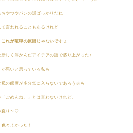
もおやつやパンの話ばっかりだね
んて言われることもあるけれど
！これが喧嘩の原因じゃないですょ
は新しく浮かんだアイデアの話で盛り上がった♪
うが悪いと思っている私も
な私の態度が多分気に入らないであろう夫も
い「ごめんね。」とは言わないけれど、
仲直り〜♡
、色々よかった！