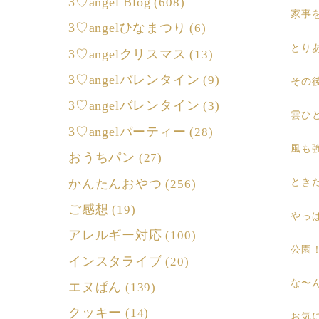
3♡angel Blog
(608)
家事
3♡angelひなまつり
(6)
とり
3♡angelクリスマス
(13)
3♡angelバレンタイン
(9)
その
3♡angelバレンタイン
(3)
雲ひ
3♡angelパーティー
(28)
風も
おうちパン
(27)
かんたんおやつ
とき
(256)
ご感想
(19)
やっ
アレルギー対応
(100)
公園
インスタライブ
(20)
な〜
エヌぱん
(139)
クッキー
(14)
お気