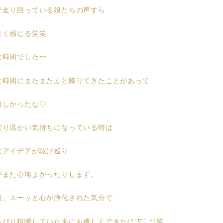
で走り回っている娘たちの声すら
良く感じる笑笑
な時間でした〜
な時間にまたまたふと降りてきたことがあって
嬉しかったな♡
ぱり温かい気持ちになっている時は
なアイデアが駆け巡り
がまた心地よかったりします。
後、スーッと心が浄化された気分で
ぴり喧嘩していた夫にも優しくできた(*´∇｀*)笑