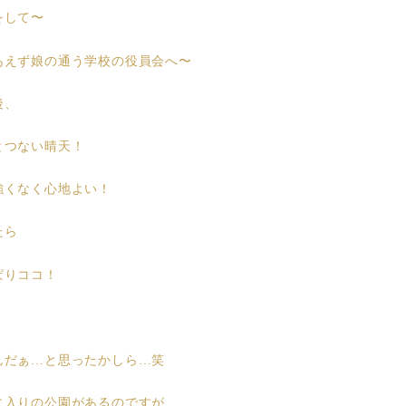
をして〜
あえず娘の通う学校の役員会へ〜
後、
とつない晴天！
強くなく心地よい！
たら
ぱりココ！
！
んだぁ…と思ったかしら…笑
に入りの公園があるのですが