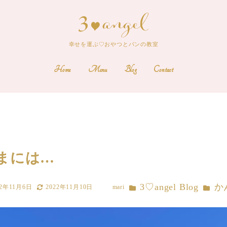
幸せを運ぶ♡おやつとパンの教室
Home
Menu
Blog
Contact
まには…
カテゴリー
カテゴ
3♡angel Blog
か
22年11月6日
2022年11月10日
mari
更新日
著
者