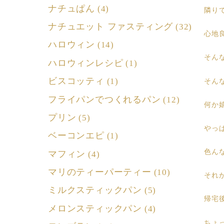
ナチュぱん
(4)
隣り
ナチュエット ファスティング
(32)
心地
ハロウィン
(14)
そん
ハロウィンレシピ
(1)
ビスコッティ
(1)
そん
フライパンでつくれるパン
(12)
何か
プリン
(5)
やっ
ベーコンエピ
(1)
色ん
マフィン
(4)
マリのティーパーティー
(10)
それ
ミルクスティックパン
(5)
帰宅
メロンスティックパン
(4)
ちょっ