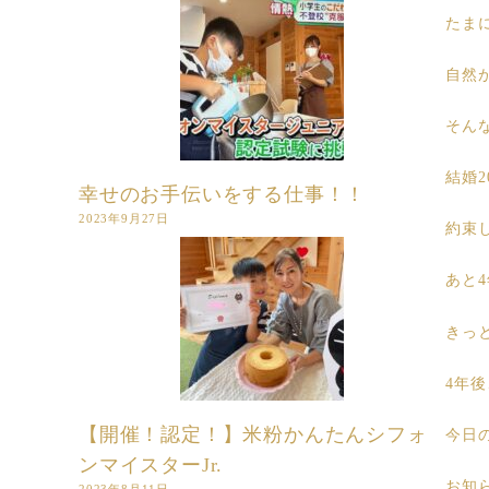
たま
自然
そん
結婚
幸せのお手伝いをする仕事！！
2023年9月27日
約束
あと
きっ
4年
【開催！認定！】米粉かんたんシフォ
今日
ンマイスターJr.
お知
2023年8月11日