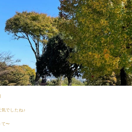
日
天気でしたね♪
きて〜