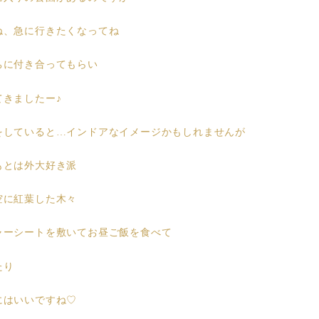
ね、急に行きたくなってね
ちに付き合ってもらい
てきましたー♪
をしていると…インドアなイメージかもしれませんが
もとは外大好き派
空に紅葉した木々
ャーシートを敷いてお昼ご飯を食べて
たり
にはいいですね♡