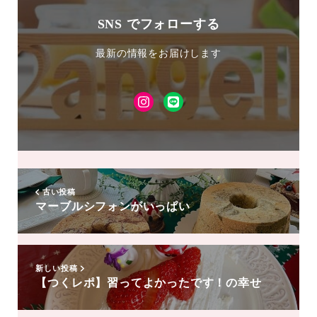
SNS でフォローする
最新の情報をお届けします
Instagram
LINE
友
達
追
加
古い投稿
マーブルシフォンがいっぱい
新しい投稿
【つくレポ】習ってよかったです！の幸せ