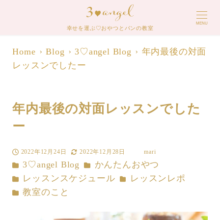
MENU
幸せを運ぶ♡おやつとパンの教室
Home
Blog
3♡angel Blog
年内最後の対面
レッスンでしたー
年内最後の対面レッスンでした
ー
2022年12月24日
2022年12月28日
mari
投稿日
更新日
著
カテゴリー
カテゴリー
3♡angel Blog
かんたんおやつ
者
カテゴリー
カテゴリー
レッスンスケジュール
レッスンレポ
カテゴリー
教室のこと