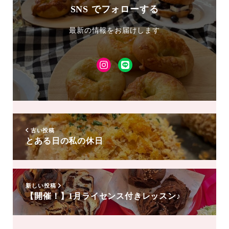
SNS でフォローする
最新の情報をお届けします
Instagram
LINE
友
達
追
加
古い投稿
とある日の私の休日
新しい投稿
【開催！】1月ライセンス付きレッスン♪