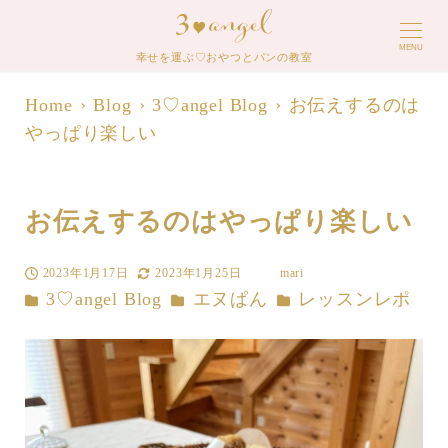
MENU
幸せを運ぶ♡おやつとパンの教室
Home
Blog
3♡angel Blog
お伝えするのは
やっぱり楽しい
お伝えするのはやっぱり楽しい
2023年1月17日
2023年1月25日
mari
投稿日
更新日
著
カテゴリー
カテゴリー
カテゴリー
3♡angel Blog
エヌぱん
レッスンレポ
者