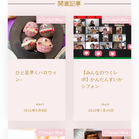
関連記事
3♡angel Blog
3♡angel Blog
ひと足早くハロウィ
【みんなのつくレ
ン♪
ポ】かんたんすいか
シフォン
mari
mari
2022年9月8日
2022年7月19日
3♡angel Blog
3♡angel Blog