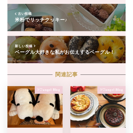
追
加
古い投稿
米粉でリッチクッキー♪
新しい投稿
ベーグル大好きな私がお伝えするベーグル！
関連記事
3♡angel Blog
3♡angel Blog