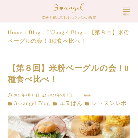
MENU
幸せを運ぶ♡おやつとパンの教室
Home
Blog
3♡angel Blog
【第８回】米粉
ベーグルの会！8種食べ比べ！
【第８回】米粉ベーグルの会！8
種食べ比べ！
2023年4月15日
2023年5月7日
mari
投稿日
更新日
著
カテゴリー
カテゴリー
カテゴリー
3♡angel Blog
エヌぱん
レッスンレポ
者