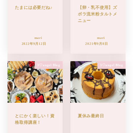
たまには必要だね♪
【卵・乳不使用】ズ
ボラ流米粉タルトメ
ニュー
mari
mari
2022年9月12日
2021年9月8日
3♡angel Blog
3♡angel Blog
とにかく楽しい！資
夏休み最終日
格取得講座！