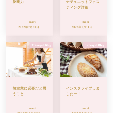
決断力
ナチュエットファス
ティング詳細
mari
mari
2022年7月30日
2022年1月11日
3♡angel Blog
3♡angel Blog
教室業に必要だと思
インスタライブしま
うこと
したー！
mari
mari