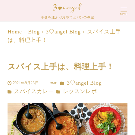
MENU
幸せを運ぶ♡おやつとパンの教室
Home
Blog
3♡angel Blog
スパイス上手
は、料理上手！
スパイス上手は、料理上手！
カテゴリー
3♡angel Blog
2021年9月23日
mari
投稿日
著
カテゴリー
カテゴリー
スパイスカレー
レッスンレポ
者