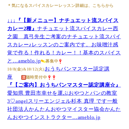
＊気になるスパイスカレーレッスン詳細は、こちらから
↓↓↓
『【新メニュー】ナチュエット流スパイス
カレー2種』
ナチュエット流スパイスカレー西
之園 真弓先生ご考案のナチュエット流スパイ
スカレー♪レッスンのご案内です。お味噌汁感
覚で作る！作れる！カレー！！基本のスパイス
と…ameblo.jp
募集中
おうちパンマスター認定講
10/8(金)&10/12(火)
座
随時受付中
『【ご案内】おうちパンマスター認定講座☆』
愛知県 豊田市幸せを運ぶおやつとパンの教室
3♡angelスリーエンジェル杉本 真理 です一般
社団法人かんたんおやつマイスター協会かんた
んおやつインストラクター…ameblo.jp