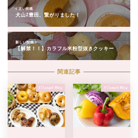
加
古い投稿
犬山⇄豊田、繋がりました！
新しい投稿
【解禁！！】カラフル米粉型抜きクッキー
関連記事
3♡angel Blog
3♡angel Blog