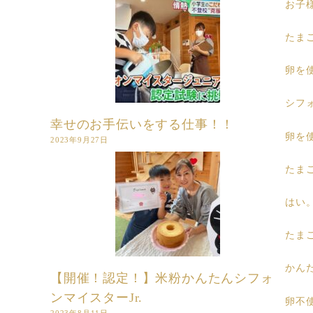
お子
たま
卵を
シフ
幸せのお手伝いをする仕事！！
卵を
2023年9月27日
たま
はい
たま
かん
【開催！認定！】米粉かんたんシフォ
ンマイスターJr.
卵不
2023年8月11日