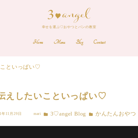
幸せを運ぶ♡おやつとパンの教室
Home
Menu
Blog
Contact
いこといっぱい♡
伝えしたいこといっぱい♡
カテゴリー
カテゴリー
3♡angel Blog
かんたんおやつ
21年11月29日
mari
著
者