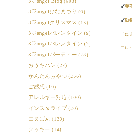
3♡angel Blog
(608)
卵
3♡angelひなまつり
(6)
動
3♡angelクリスマス
(13)
3♡angelバレンタイン
(9)
『た
3♡angelバレンタイン
(3)
アレ
3♡angelパーティー
(28)
おうちパン
(27)
かんたんおやつ
(256)
ご感想
(19)
アレルギー対応
(100)
インスタライブ
(20)
エヌぱん
(139)
クッキー
(14)