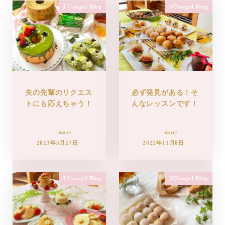
3♡angel Blog
3♡angel Blog
夫の先輩のリクエス
必ず発見がある！そ
トにも応えちゃう！
んなレッスンです！
mari
mari
2023年3月27日
2022年11月8日
3♡angel Blog
3♡angel Blog