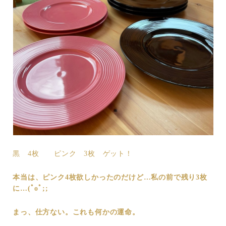
黒 4枚 ピンク 3枚 ゲット！
本当は、ピンク4枚欲しかったのだけど…私の前で残り3枚
に…(ﾟoﾟ;;
まっ、仕方ない。これも何かの運命。