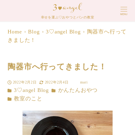
MENU
幸せを運ぶ♡おやつとパンの教室
Home
Blog
3♡angel Blog
陶器市へ行って
きました！
陶器市へ行ってきました！
2022年2月2日
2022年2月4日
mari
投稿日
更新日
著
カテゴリー
カテゴリー
3♡angel Blog
かんたんおやつ
者
カテゴリー
教室のこと