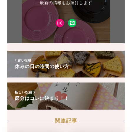
最新の情報をお届けします
Instagram
LINE
友
達
追
加
古い投稿
休みの日の時間の使い方
新しい投稿
節分はコレに決まり！！
関連記事