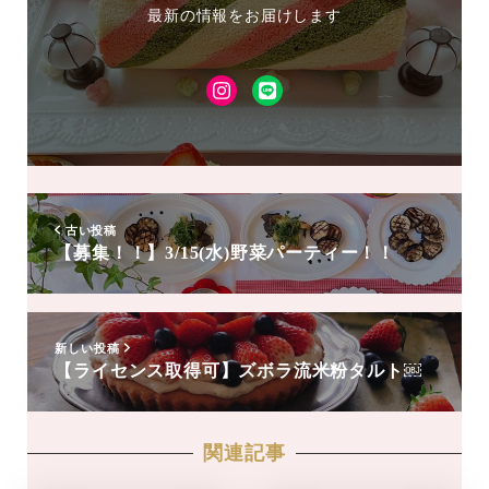
最新の情報をお届けします
Instagram
LINE
友
達
追
加
古い投稿
【募集！！】3/15(水)野菜パーティー！！
新しい投稿
【ライセンス取得可】ズボラ流米粉タルト￼
関連記事