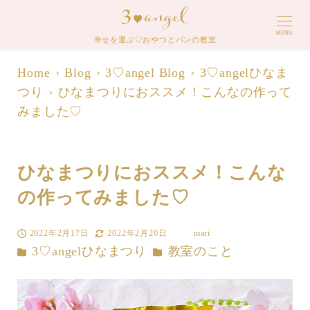
MENU
幸せを運ぶ♡おやつとパンの教室
Home
Blog
3♡angel Blog
3♡angelひなま
つり
ひなまつりにおススメ！こんなの作って
みました♡
ひなまつりにおススメ！こんな
の作ってみました♡
2022年2月17日
2022年2月20日
mari
投稿日
更新日
著
カテゴリー
カテゴリー
3♡angelひなまつり
教室のこと
者