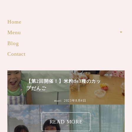
Home
Menu
Blog
Contact
【第2回開催！】米粉de3種のカッ
プだんご
mari
2023年8月4日
READ MORE