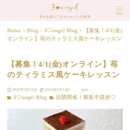
MENU
幸せを運ぶ♡おやつとパンの教室
Home
Blog
3♡angel Blog
【募集！4/1(金)
オンライン】苺のティラミス風ケーキレッスン
【募集！4/1(金)オンライン】苺
のティラミス風ケーキレッスン
2022年3月12日
2022年3月14日
mari
投稿日
更新日
著
カテゴリー
カテゴリー
3♡angel Blog
近隣開催！募集中講座♡
者