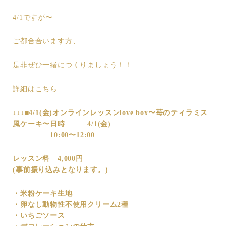
4/1ですが〜
ご都合合います方、
是非ぜひ一緒につくりましょう！！
詳細はこちら
↓↓↓
■4/1(金)オンラインレッスン
love box
〜苺のティラミス
風ケーキ〜
日時 4/1(金)
10:00〜12:00
レッスン料 4,000円
(事前振り込みとなります。)
・米粉ケーキ生地
・卵なし動物性不使用クリーム2種
・いちごソース