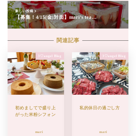
新しい投稿
【募集！4/15(金)対面】mari’s tea…
関連記事
3♡angel Blog
3♡angel Blog
初めましてで盛り上
私的休日の過ごし方
がった米粉シフォン
mari
mari