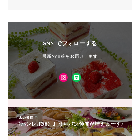
SNS でフォローする
最新の情報をお届けします
Instagram
LINE
友
達
追
加
古い投稿
〈パンレポ98〉おうちパン仲間が増えま〜す♪