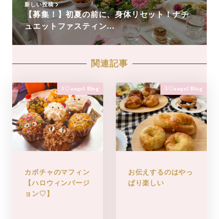
新しい投稿
【募集！】初夏の前に、身体リセット！ナチ
ュエットファスティン…
関連記事
3♡angel Blog
3♡angel Blog
カボチャのマフィン
お伝えするのはやっ
【ハロウィンバージ
ぱり楽しい
ョン♡】