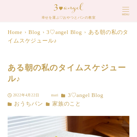
MENU
幸せを運ぶ♡おやつとパンの教室
Home
Blog
3♡angel Blog
ある朝の私のタ
イムスケジュール♪
ある朝の私のタイムスケジュー
ル♪
カテゴリー
3♡angel Blog
2022年4月22日
mari
投稿日
著
カテゴリー
カテゴリー
おうちパン
家族のこと
者