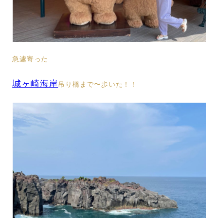
急遽寄った
城ヶ崎海岸
吊り橋まで〜歩いた！！