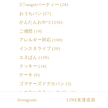
3♡angelパーティー
(28)
おうちパン
(27)
かんたんおやつ
(256)
ご感想
(19)
アレルギー対応
(100)
インスタライブ
(20)
エヌぱん
(139)
クッキー
(14)
ケーキ
(6)
ゴマチーズドデカパン
(3)
シナモンスティックパン
(1)
Instagram
LINE友達追加
シフォンケーキ
(79)