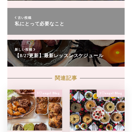
達
追
加
古い投稿
私にとって必要なこと
新しい投稿
【8/27更新】最新レッスンスケジュール
関連記事
3♡angel Blog
3♡angel Blog