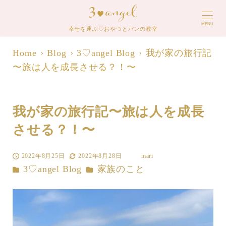
MENU
幸せを運ぶ♡おやつとパンの教室
Home
Blog
3♡angel Blog
我が家の旅行記
〜旅は人を成長させる？！〜
我が家の旅行記〜旅は人を成長
させる？！〜
2022年8月25日
2022年8月28日
mari
投稿日
更新日
著
カテゴリー
カテゴリー
3♡angel Blog
家族のこと
者