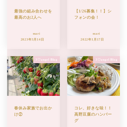
最強の組み合わせを
【1/26募集！！】シ
最高のお2人へ
フォンの会！
mari
mari
2023年3月14日
2022年1月17日
3♡angel Blog
3♡angel Blog
春休み家族でお出か
コレ、好きな味！！
け②
高野豆腐のハンバー
グ