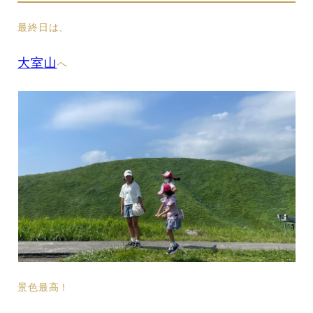
最終日は、
大室山
へ
景色最高！