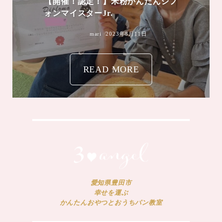
【開催！認定！】米粉かんたんシフ
ォンマイスターJr.
mari
2023年8月11日
READ MORE
愛知県豊田市
幸せを運ぶ
かんたんおやつとおうちパン教室