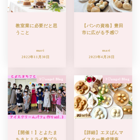
教室業に必要だと思
【パンの資格】豊田
うこと
市に広がる予感♡
mari
mari
2022年11月30日
2023年4月28日
3♡angel Blog
3♡angel Blog
【開催！】とよたま
【詳細】エヌぱんマ
ちさとミライ塾プラ
イスター養成講座