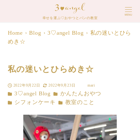
MENU
幸せを運ぶ♡おやつとパンの教室
Home
Blog
3♡angel Blog
私の迷いとひら
めき☆
私の迷いとひらめき☆
2022年9月22日
2022年9月23日
mari
投稿日
更新日
著
カテゴリー
カテゴリー
3♡angel Blog
かんたんおやつ
者
カテゴリー
カテゴリー
シフォンケーキ
教室のこと