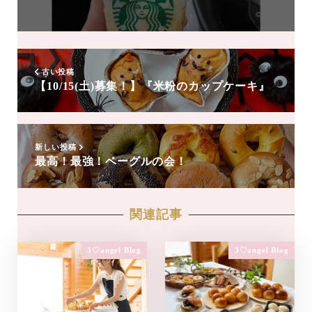
友
達
追
加
古い投稿
【10/15(土)募集！】『米粉のカップケーキ』
新しい投稿
最高！最強！ベーグルの会！
関連記事
3♡angel Blog
3♡angel Blog