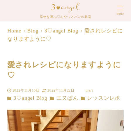
MENU
幸せを運ぶ♡おやつとパンの教室
Home
Blog
3♡angel Blog
愛されレシピに
なりますように♡
愛されレシピになりますように
♡
2022年11月15日
2022年11月22日
mari
投稿日
更新日
著
カテゴリー
カテゴリー
カテゴリー
3♡angel Blog
エヌぱん
レッスンレポ
者