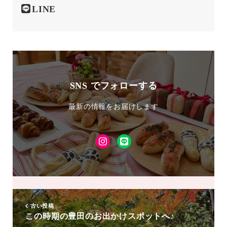
LINE
SNS でフォローする
最新の情報をお届けします
Instagram
LINE
友
達
追
加
古い投稿
この時期の豊田のお出かけスポットへ♪