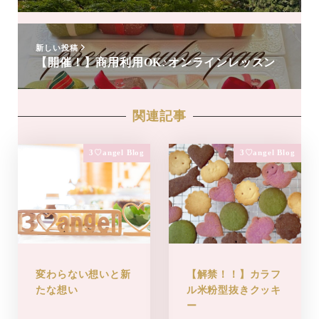
新しい投稿
【開催！】商用利用OK♪オンラインレッスン
関連記事
3♡angel Blog
3♡angel Blog
変わらない想いと新
【解禁！！】カラフ
たな想い
ル米粉型抜きクッキ
ー