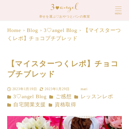
MENU
幸せを運ぶ♡おやつとパンの教室
Home
Blog
3♡angel Blog
【マイスターつ
くレポ】チョコプチブレッド
【マイスターつくレポ】チョコ
プチブレッド
2023年1月19日
2023年1月29日
mari
投稿日
更新日
著
カテゴリー
カテゴリー
カテゴリー
3♡angel Blog
ご感想
レッスンレポ
者
カテゴリー
カテゴリー
自宅開業支援
資格取得