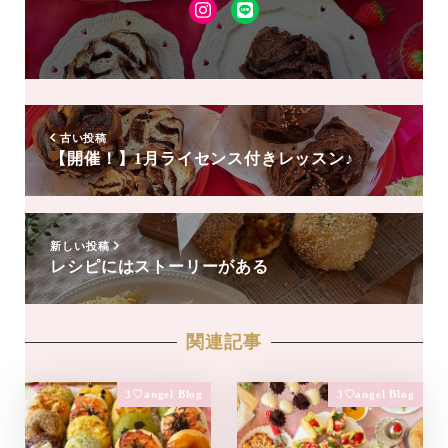
Instagram
LINE
友
達
追
加
古い投稿
【開催！】1月ライセンス付きレッスン♪
新しい投稿
レシピにはストーリーがある
関連記事
3♡angel Blog
3♡angel Blog