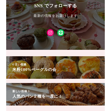
SNS でフォローする
最新の情報をお届けします
Instagram
LINE
友
達
追
加
古い投稿
米粉100%ベーグルの会
新しい投稿
人気のパン２種を一度に！