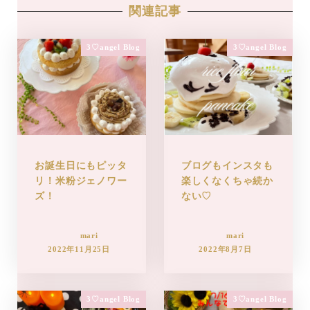
関連記事
3♡angel Blog
3♡angel Blog
お誕生日にもピッタ
ブログもインスタも
リ！米粉ジェノワー
楽しくなくちゃ続か
ズ！
ない♡
mari
mari
2022年11月25日
2022年8月7日
3♡angel Blog
3♡angel Blog