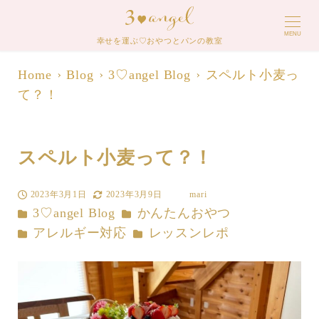
MENU
幸せを運ぶ♡おやつとパンの教室
Home
Blog
3♡angel Blog
スペルト小麦っ
て？！
スペルト小麦って？！
2023年3月1日
2023年3月9日
mari
投稿日
更新日
著
カテゴリー
カテゴリー
3♡angel Blog
かんたんおやつ
者
カテゴリー
カテゴリー
アレルギー対応
レッスンレポ