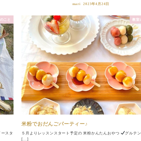
mari
2023年4月24日
のこと
教室
米粉でおだんごパーティー♪
イースタ
５月よりレッスンスタート予定の 米粉かんたんおやつ
グルテ
[…]