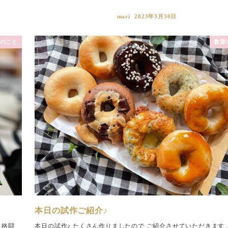
mari
2023年3月30日
のこと
教室
本日の試作ご紹介♪
と格闘
本日の試作♪ たくさん作りましたので ご紹介させていただきます 