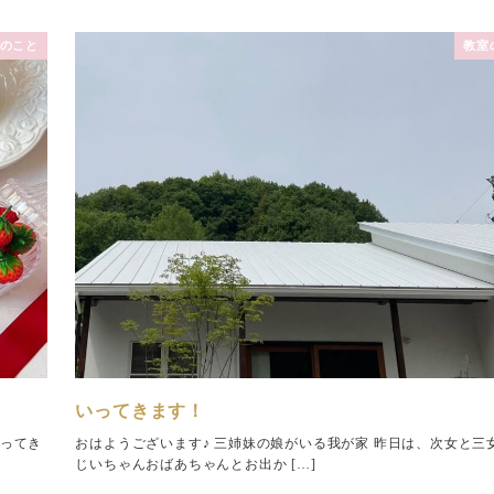
のこと
教室
いってきます！
会ってき
おはようございます♪ 三姉妹の娘がいる我が家 昨日は、次女と三女
じいちゃんおばあちゃんとお出か […]