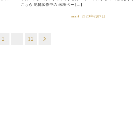
こちら 絶賛試作中の 米粉ベー […]
mari
2023年2月7日
2
12
…