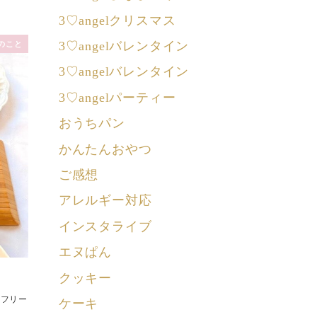
3♡angelクリスマス
3♡angelバレンタイン
のこと
3♡angelバレンタイン
3♡angelパーティー
おうちパン
かんたんおやつ
ご感想
アレルギー対応
インスタライブ
エヌぱん
クッキー
ンフリー
ケーキ