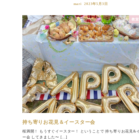
mari
2023年5月3日
教室
持ち寄りお花見＆イースター会
桜満開！ もうすぐイースター！ ということで 持ち寄りお花見&
ー会 してきました〜 […]