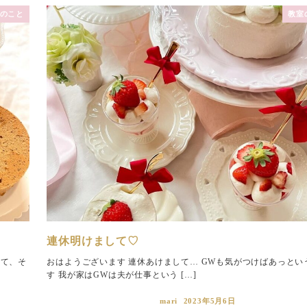
のこと
教室
連休明けまして♡
さて、そ
おはようございます 連休あけまして… GWも気がつけばあっとい
す 我が家はGWは夫が仕事という […]
mari
2023年5月6日