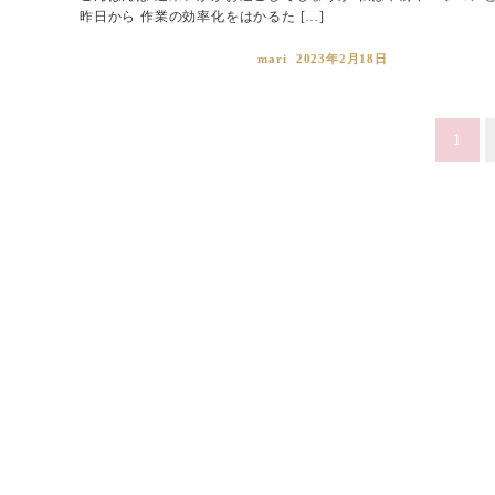
昨日から 作業の効率化をはかるた […]
mari
2023年2月18日
投
1
稿
ナ
ビ
ゲ
ー
シ
ョ
ン