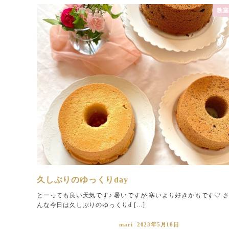
教室
久しぶりのゆっくりday
とーっても良い天気です♪ 暑いですが 寒いより好きかもです♡ 
んな今日は久しぶりのゆっくりd […]
mari
2023年5月18日