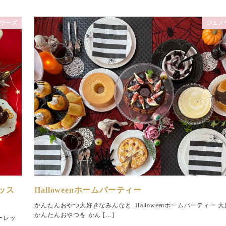
ワーズ
ジェノ
ッス
Halloweenホームパーティー
かんたんおやつ大好きなみんなと Halloweenホームパーティー 
かんたんおやつを かん […]
ーレッ