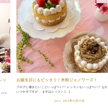
レッ
お誕生日にもピッタリ！米粉ジェノワーズ！
ブログに書きたいこといっぱ〜い♡ レッスンもいっぱ〜い♡ な
いつかずですが… まずはレッスン […]
 パー
mari
2022年11月25日