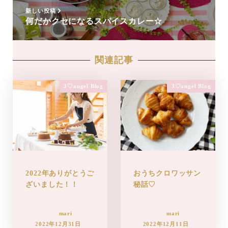
新しい投稿
何だかクセになるスパイスカレー☆
関連記事
3♡angel Blog
3♡angel Blog
2022年ありがとうご
おうちクロワッサン
ざいました！！
秘話♡
mari
mari
2022年12月31日
2022年12月11日