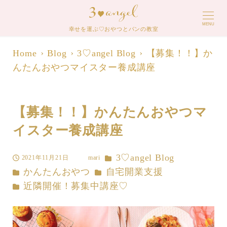
MENU
幸せを運ぶ♡おやつとパンの教室
Home
Blog
3♡angel Blog
【募集！！】か
んたんおやつマイスター養成講座
【募集！！】かんたんおやつマ
イスター養成講座
カテゴリー
3♡angel Blog
2021年11月21日
mari
投稿日
著
カテゴリー
カテゴリー
かんたんおやつ
自宅開業支援
者
カテゴリー
近隣開催！募集中講座♡