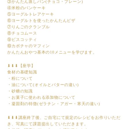
③かんたん蒸しパン(チョコ・プレーン)
④米粉のパンケーキ
⑤ヨーグルトレアケーキ
⑥ヨーグルトを使ったかんたんピザ
⑦りんごのクランブル
⑧チョコムース
⑨ビスコッティ
⑩カボチャのマフィン
かんたんおやつ基本の10メニューを学びます。
⬇︎⬇︎⬇︎【座学】
食材の基礎知識
・粉について
・油について(オイルとバターの違い)
・砂糖の知識
・お菓子に使われる添加物について
・凝固剤の特徴(ゼラチン・アガー・寒天の違い)
⬇︎⬇︎⬇︎講座終了後、ご自宅にて規定のレシピをお作りいただ
き、写真にて課題提出していただきます。