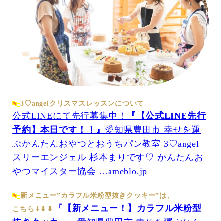
3♡angelクリスマスレッスンについて
公式LINEにて先行募集中！
『【公式LINE先行
予約】本日です！！』
愛知県豊田市 幸せを運
ぶかんたんおやつとおうちパン教室 3♡angel
スリーエンジェル 杉本まりです♡ かんたんお
やつマイスター協会 …ameblo.jp
新メニュー”カラフル米粉型抜きクッキー”は、
『【新メニュー！】カラフル米粉型
こちら⬇︎⬇︎⬇︎