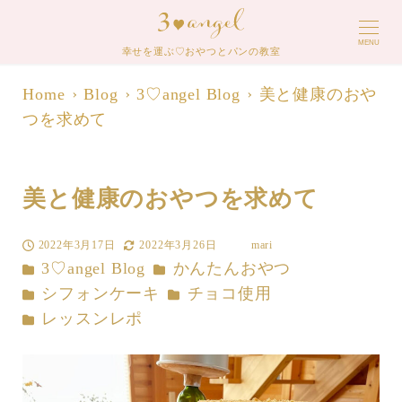
MENU
幸せを運ぶ♡おやつとパンの教室
Home
Blog
3♡angel Blog
美と健康のおや
つを求めて
美と健康のおやつを求めて
2022年3月17日
2022年3月26日
mari
投稿日
更新日
著
カテゴリー
カテゴリー
3♡angel Blog
かんたんおやつ
者
カテゴリー
カテゴリー
シフォンケーキ
チョコ使用
カテゴリー
レッスンレポ