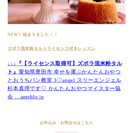
NEW!! 始まりました！！
ズボラ流米粉タルトライセンス付きレッスン
↓↓↓
『【ライセンス取得可】ズボラ流米粉タル
ト』
愛知県豊田市 幸せを運ぶかんたんおやつ
とおうちパン教室 3♡angel スリーエンジェル
杉本真理です♡ かんたんおやつマイスター協
会 …ameblo.jp
お申込み・お問合せはこちら