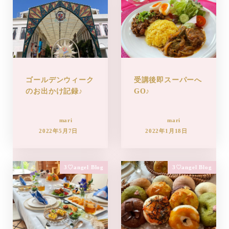
ゴールデンウィーク
受講後即スーパーへ
のお出かけ記録♪
GO♪
mari
mari
2022年5月7日
2022年1月18日
3♡angel Blog
3♡angel Blog