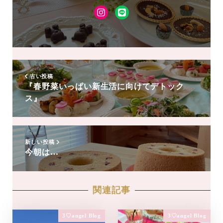
Instagram
LINE
友
達
追
加
古い投稿
『春野菜いっぱい新生活に向けてデトック
ス』
新しい投稿
今朝は…
関連記事
3♡angel Blog
3♡angel Blog