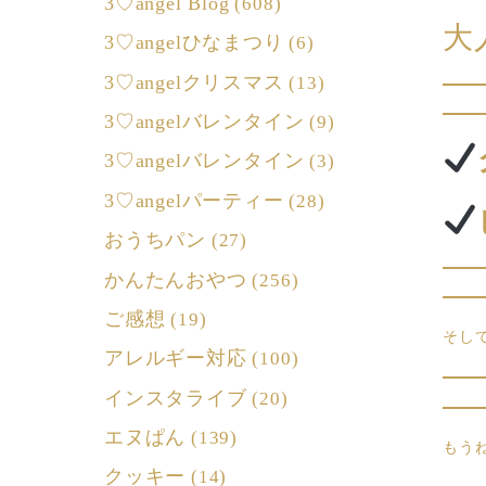
3♡angel Blog
(608)
大
3♡angelひなまつり
(6)
3♡angelクリスマス
(13)
3♡angelバレンタイン
(9)
3♡angelバレンタイン
(3)
3♡angelパーティー
(28)
おうちパン
(27)
かんたんおやつ
(256)
ご感想
(19)
そし
アレルギー対応
(100)
インスタライブ
(20)
エヌぱん
(139)
もう
クッキー
(14)