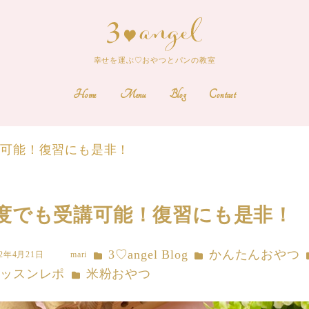
幸せを運ぶ♡おやつとパンの教室
Home
Menu
Blog
Contact
講可能！復習にも是非！
度でも受講可能！復習にも是非！
カテゴリー
カテゴリー
3♡angel Blog
かんたんおやつ
22年4月21日
mari
著
リー
カテゴリー
レッスンレポ
米粉おやつ
者