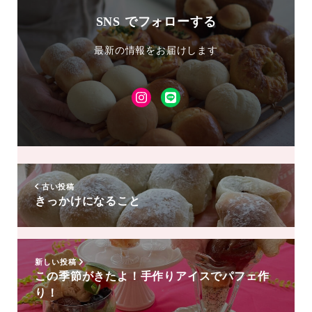
SNS でフォローする
最新の情報をお届けします
Instagram
LINE
友
達
追
加
古い投稿
きっかけになること
新しい投稿
この季節がきたよ！手作りアイスでパフェ作
り！