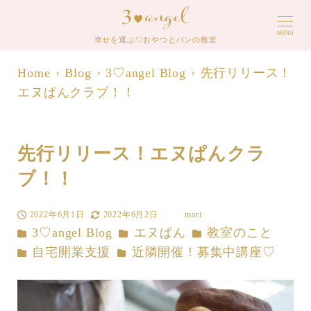
MENU
幸せを運ぶ♡おやつとパンの教室
Home
Blog
3♡angel Blog
先行リリース！
エヌぱんクラブ！！
先行リリース！エヌぱんクラ
ブ！！
2022年6月1日
2022年6月2日
mari
投稿日
更新日
著
カテゴリー
カテゴリー
カテゴリー
3♡angel Blog
エヌぱん
教室のこと
者
カテゴリー
カテゴリー
自宅開業支援
近隣開催！募集中講座♡