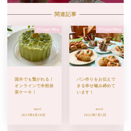
関連記事
3♡angel Blog
3♡angel Blog
国外でも繋がれる！
パン作りをお伝えで
オンラインで米粉抹
きる幸せ噛み締めて
茶ケーキ！
います！
mari
mari
2023年6月18日
2022年7月5日