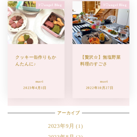
3♡angel Blog
3♡angel Blog
クッキー缶作りもか
【贅沢☆】無塩野菜
んたんに♪
料理のすごさ
mari
mari
2023年4月1日
2022年10月27日
アーカイブ
2023年9月
(1)
2023年8月