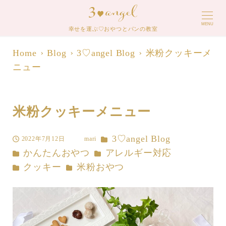
MENU
幸せを運ぶ♡おやつとパンの教室
Home
Blog
3♡angel Blog
米粉クッキーメ
ニュー
米粉クッキーメニュー
カテゴリー
3♡angel Blog
2022年7月12日
mari
投稿日
著
カテゴリー
カテゴリー
かんたんおやつ
アレルギー対応
者
カテゴリー
カテゴリー
クッキー
米粉おやつ