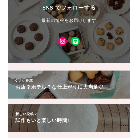
SNS でフォローする
最新の情報をお届けします
Instagram
LINE
友
達
追
加
古い投稿
お店？ホテル？な仕上がりに大満足♡
新しい投稿
試作もいと楽しい時間♪