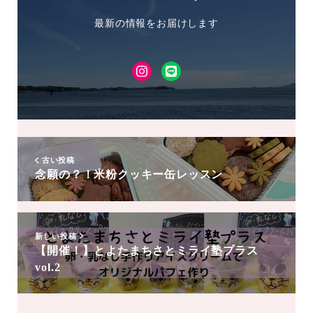
最新の情報をお届けします
Instagram
LINE
友
達
追
加
古い投稿
念願の？！米粉クッキー缶レッスン
新しい投稿
【開催！】とよたまちさとミライ塾プラス
vol.2