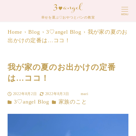
MENU
幸せを運ぶ♡おやつとパンの教室
Home
Blog
3♡angel Blog
我が家の夏のお
出かけの定番は…ココ！
我が家の夏のお出かけの定番
は…ココ！
2022年8月2日
2022年8月3日
mari
投稿日
更新日
著
カテゴリー
カテゴリー
3♡angel Blog
家族のこと
者