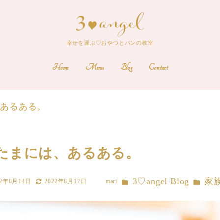
幸せを運ぶ♡おやつとパンの教室
Home
Menu
Blog
Contact
、あるある。
たまには、あるある。
カテゴリー
カテゴリ
3♡angel Blog
家
22年8月14日
2022年8月17日
mari
更新日
著
者