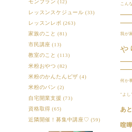
モンブラン
(12)
こん
レッスンスケジュール
(33)
レッスンレポ
(263)
家族のこと
(81)
我が
市民講座
(13)
や
教室のこと
(113)
米粉おやつ
(82)
米粉のかんたんピザ
(4)
何か
米粉のパン
(2)
“よ
自宅開業支援
(73)
資格取得
あ
(65)
近隣開催！募集中講座♡
(59)
喧