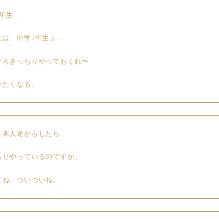
4年生…
には、中学1年生ょ…
そろきっちりやっておくれ〜
いたくなる。
、本人達からしたら
ちりやっているのですが、
とね。ついついね。