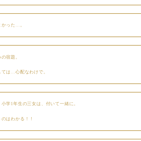
まかった…。
みの宿題。
しては…心配なわけで。
、小学1年生の三女は、付いて一緒に。
うのはわかる！！