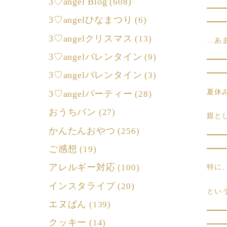
3♡angel Blog
(608)
3♡angelひなまつり
(6)
3♡angelクリスマス
(13)
…あ
3♡angelバレンタイン
(9)
3♡angelバレンタイン
(3)
夏休
3♡angelパーティー
(28)
おうちパン
(27)
親と
かんたんおやつ
(256)
ご感想
(19)
アレルギー対応
(100)
特に
インスタライブ
(20)
とい
エヌぱん
(139)
クッキー
(14)