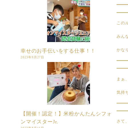
この
みん
かなり
幸せのお手伝いをする仕事！！
2023年9月27日
まぁ
気持
【開催！認定！】米粉かんたんシフォ
ンマイスターJr.
さて
2023年8月11日