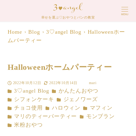
MENU
幸せを運ぶ♡おやつとパンの教室
Home
Blog
3♡angel Blog
Halloweenホー
ムパーティー
Halloweenホームパーティー
2022年10月12日
2022年10月14日
mari
投稿日
更新日
著
カテゴリー
カテゴリー
3♡angel Blog
かんたんおやつ
者
カテゴリー
カテゴリー
シフォンケーキ
ジェノワーズ
カテゴリー
カテゴリー
カテゴリー
チョコ使用
ハロウィン
マフィン
カテゴリー
カテゴリー
マリのティーパーティー
モンブラン
カテゴリー
米粉おやつ