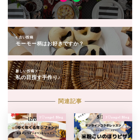
Instagram
LINE
友
達
追
加
古い投稿
モーモー柄はお好きですか？
新しい投稿
私の目指す手作り♪
関連記事
3♡angel Blog
3♡angel Blog