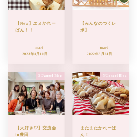
【New】エヌかれー
【みんなのつくレ
ぱん！！
ポ】
mari
mari
2023年4月10日
2022年5月24日
3♡angel Blog
3♡angel Blog
【大好き♡】交流会
またまたかれーぱ
in豊田
ん！