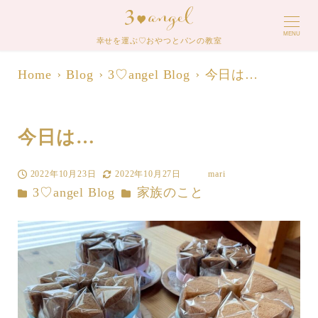
MENU
幸せを運ぶ♡おやつとパンの教室
Home
Blog
3♡angel Blog
今日は…
今日は…
2022年10月23日
2022年10月27日
mari
投稿日
更新日
著
カテゴリー
カテゴリー
3♡angel Blog
家族のこと
者