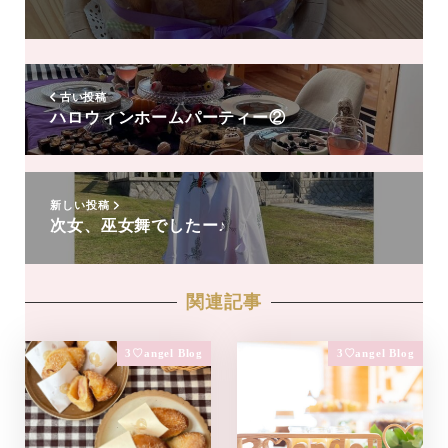
友
達
追
加
古い投稿
ハロウィンホームパーティー②
新しい投稿
次女、巫女舞でしたー♪
関連記事
3♡angel Blog
3♡angel Blog