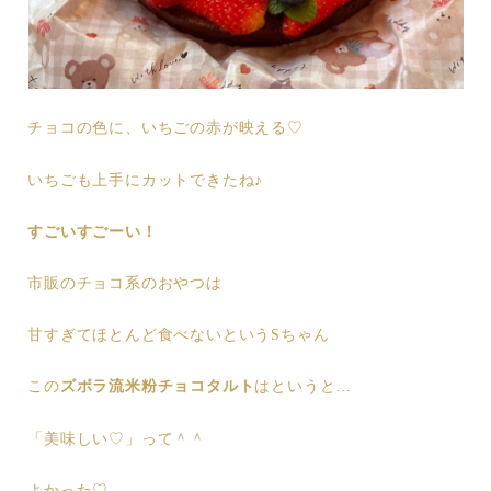
チョコの色に、いちごの赤が映える♡
いちごも上手にカットできたね♪
すごいすごーい！
市販のチョコ系のおやつは
甘すぎてほとんど食べないというSちゃん
この
ズボラ流米粉チョコタルト
はというと…
「美味しい♡」って＾＾
よかった♡