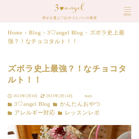
MENU
幸せを運ぶ♡おやつとパンの教室
Home
Blog
3♡angel Blog
ズボラ史上最
強？！なチョコタルト！！
ズボラ史上最強？！なチョコタ
ルト！！
2023年2月4日
2023年2月14日
mari
投稿日
更新日
著
カテゴリー
カテゴリー
3♡angel Blog
かんたんおやつ
者
カテゴリー
カテゴリー
アレルギー対応
レッスンレポ