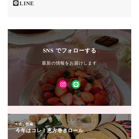
LINE
SNS でフォローする
最新の情報をお届けします
Instagram
LINE
友
達
追
加
古い投稿
今年はコレ！恵方巻きロール