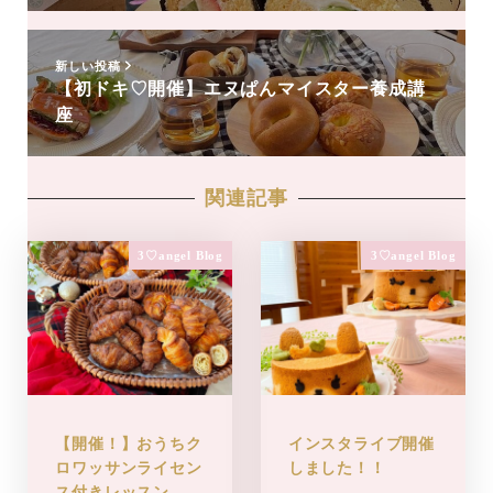
新しい投稿
【初ドキ♡開催】エヌぱんマイスター養成講
座
関連記事
3♡angel Blog
3♡angel Blog
【開催！】おうちク
インスタライブ開催
ロワッサンライセン
しました！！
ス付きレッスン