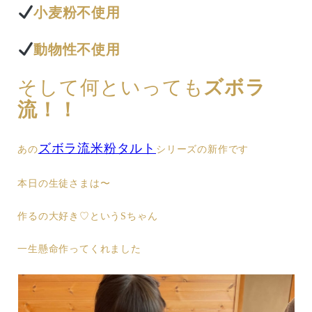
小麦粉不使用
動物性不使用
そして何といっても
ズボラ
流！！
ズボラ流米粉タルト
あの
シリーズの新作です
本日の生徒さまは〜
作るの大好き♡というSちゃん
一生懸命作ってくれました