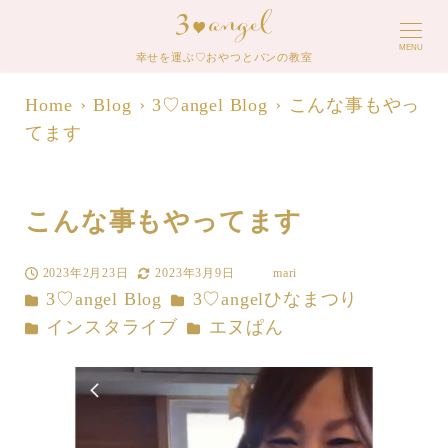
MENU
幸せを運ぶ♡おやつとパンの教室
Home
Blog
3♡angel Blog
こんな事もやっ
てます
こんな事もやってます
2023年2月23日
2023年3月9日
mari
投稿日
更新日
著
カテゴリー
カテゴリー
3♡angel Blog
3♡angelひなまつり
者
カテゴリー
カテゴリー
インスタライブ
エヌぱん