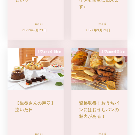
しい♡
イスも簡単に出来ま
す♪
mari
mari
2022年9月23日
2022年9月28日
3♡angel Blog
3♡angel Blog
【生徒さんの声♡】
資格取得！おうちパ
泣いた日
ンにはおうちパンの
魅力がある！
mari
mari