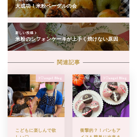
大成功！米粉ベーグルの会
新しい投稿
米粉のシフォンケーキが上手く焼けない原因
関連記事
3♡angel Blog
3♡angel Blog
こどもに楽しんで欲
衝撃的？！パンもア