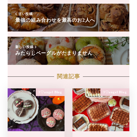
追
加
古い投稿
最強の組み合わせを最高のお2人へ
新しい投稿
みたらしベーグルがたまりません
関連記事
3♡angel Blog
3♡angel Blog