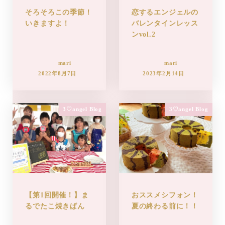
そろそろこの季節！
恋するエンジェルの
いきますよ！
バレンタインレッス
ンvol.2
mari
mari
2022年8月7日
2023年2月14日
3♡angel Blog
3♡angel Blog
【第1回開催！】ま
おススメシフォン！
るでたこ焼きぱん
夏の終わる前に！！