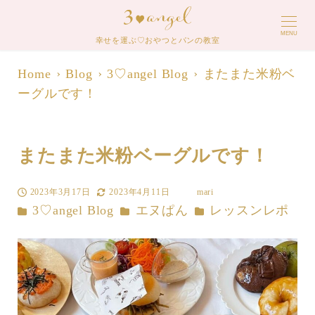
MENU
幸せを運ぶ♡おやつとパンの教室
Home
Blog
3♡angel Blog
またまた米粉ベ
ーグルです！
またまた米粉ベーグルです！
2023年3月17日
2023年4月11日
mari
投稿日
更新日
著
カテゴリー
カテゴリー
カテゴリー
3♡angel Blog
エヌぱん
レッスンレポ
者