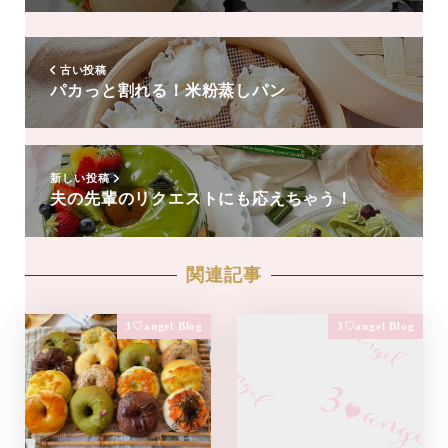
達
追
加
古い投稿
パカっと割れる！米粉蒸しパン
新しい投稿
夫の先輩のリクエストにも応えちゃう！
関連記事
3♡angel Blog
3♡angel Blog