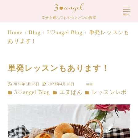
MENU
幸せを運ぶ♡おやつとパンの教室
Home
Blog
3♡angel Blog
単発レッスンも
あります！
単発レッスンもあります！
2023年3月26日
2023年4月18日
mari
投稿日
更新日
著
カテゴリー
カテゴリー
カテゴリー
3♡angel Blog
エヌぱん
レッスンレポ
者